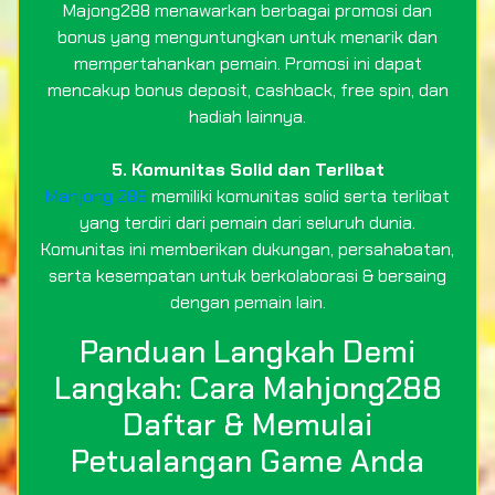
Majong288 menawarkan berbagai promosi dan
bonus yang menguntungkan untuk menarik dan
mempertahankan pemain. Promosi ini dapat
mencakup bonus deposit, cashback, free spin, dan
hadiah lainnya.
5. Komunitas Solid dan Terlibat
Mahjong 288
memiliki komunitas solid serta terlibat
yang terdiri dari pemain dari seluruh dunia.
Komunitas ini memberikan dukungan, persahabatan,
serta kesempatan untuk berkolaborasi & bersaing
dengan pemain lain.
Panduan Langkah Demi
Langkah: Cara Mahjong288
Daftar & Memulai
Petualangan Game Anda