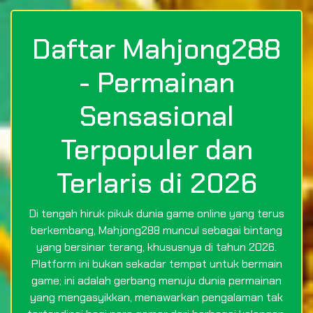
Daftar Mahjong288
- Permainan
Sensasional
Terpopuler dan
Terlaris di 2026
Di tengah hiruk pikuk dunia game online yang terus
berkembang, Mahjong288 muncul sebagai bintang
yang bersinar terang, khususnya di tahun 2026.
Platform ini bukan sekadar tempat untuk bermain
game; ini adalah gerbang menuju dunia permainan
yang mengasyikkan, menawarkan pengalaman tak