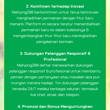
2. Komitmen terhadap Inovasi
Mahjong288 berkomitmen untuk terus berinovasi
menghadirkan permainan dengan fitur baru
menarik. Platform ini secara teratur menambahkan
permainan baru ke dalam koleksinya &
mengembangkan fitur-fitur baru meningkatkan
pengalaman bermain.
3. Dukungan Pelanggan Responsif &
Profesional
Mahjong288 daftar menawarkan dukungan
pelanggan responsif & profesional untuk membantu
pemain dengan pertanyaan atau masalah apa pun
mungkin mereka hadapi. Tim dukungan pelanggan
tersedia 24/7 melalui berbagai saluran, termasuk
live chat, email, dan telepon.
4. Promosi dan Bonus Menguntungkan