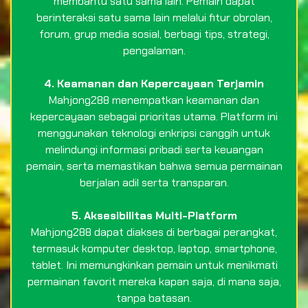
membantu satu sama lain. Pemain dapat
berinteraksi satu sama lain melalui fitur obrolan,
forum, grup media sosial, berbagi tips, strategi,
pengalaman.
4. Keamanan dan Kepercayaan Terjamin
Mahjong288 menempatkan keamanan dan
kepercayaan sebagai prioritas utama. Platform ini
menggunakan teknologi enkripsi canggih untuk
melindungi informasi pribadi serta keuangan
pemain, serta memastikan bahwa semua permainan
berjalan adil serta transparan.
5. Aksesibilitas Multi-Platform
Mahjong288 dapat diakses di berbagai perangkat,
termasuk komputer desktop, laptop, smartphone,
tablet. Ini memungkinkan pemain untuk menikmati
permainan favorit mereka kapan saja, di mana saja,
tanpa batasan.