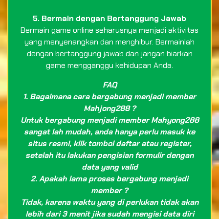
5. Bermain dengan Bertanggung Jawab
Bermain game online seharusnya menjadi aktivitas
yang menyenangkan dan menghibur. Bermainlah
dengan bertanggung jawab dan jangan biarkan
game mengganggu kehidupan Anda.
FAQ
1. Bagaimana cara bergabung menjadi member
Mahjong288 ?
Untuk bergabung menjadi member Mahyong288
sangat lah mudah, anda hanya perlu masuk ke
situs resmi, klik tombol daftar atau register,
setelah itu lakukan pengisian formulir dengan
data yang valid
2. Apakah lama proses bergabung menjadi
member ?
Tidak, karena waktu yang di perlukan tidak akan
lebih dari 3 menit jika sudah mengisi data diri