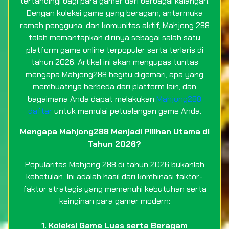
tertandingi bagi para gamer dari berbagai kalangan.
Dengan koleksi game yang beragam, antarmuka
ramah pengguna, dan komunitas aktif, Mahjong 288
telah memantapkan dirinya sebagai salah satu
platform game online terpopuler serta terlaris di
tahun 2026. Artikel ini akan mengupas tuntas
mengapa Mahjong288 begitu digemari, apa yang
membuatnya berbeda dari platform lain, dan
bagaimana Anda dapat melakukan
Mahjong288
daftar
untuk memulai petualangan game Anda.
Mengapa Mahjong288 Menjadi Pilihan Utama di
Tahun 2026?
Popularitas Mahjong 288 di tahun 2026 bukanlah
kebetulan. Ini adalah hasil dari kombinasi faktor-
faktor strategis yang memenuhi kebutuhan serta
keinginan para gamer modern:
1. Koleksi Game Luas serta Beragam